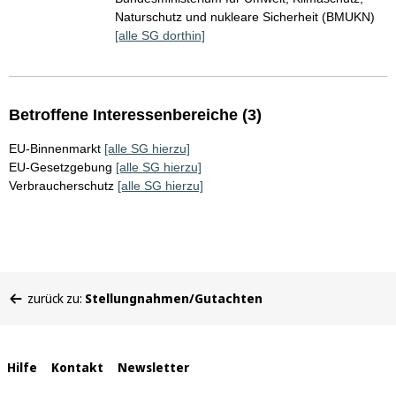
Naturschutz und nukleare Sicherheit (BMUKN)
[alle SG dorthin]
Betroffene Interessenbereiche (3)
EU-Binnenmarkt
[alle SG hierzu]
EU-Gesetzgebung
[alle SG hierzu]
Verbraucherschutz
[alle SG hierzu]
Sie
zurück zu:
Stellungnahmen/Gutachten
befinden
sich
hier:
Interne
Hilfe
Kontakt
Newsletter