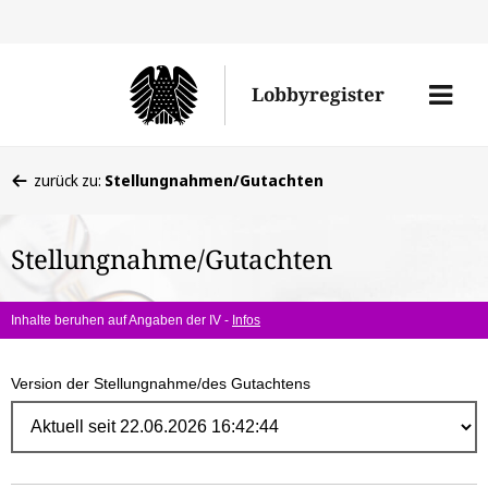
Direk
zum
Men
Lobbyregister
Inhal
öffne
Sie
zurück zu:
Stellungnahmen/Gutachten
befinden
sich
Stellungnahme/Gutachten
hier:
Inhalte beruhen auf Angaben der IV -
Infos
Version der Stellungnahme/des Gutachtens