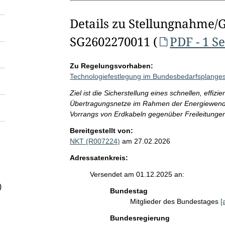
Details zu Stellungnahme/
SG2602270011 (
PDF - 1 Se
Zu Regelungsvorhaben:
Technologiefestlegung im Bundesbedarfsplange
Ziel ist die Sicherstellung eines schnellen, effiz
Übertragungsnetze im Rahmen der Energiewende
Vorrangs von Erdkabeln gegenüber Freileitunge
Bereitgestellt von:
NKT (R007224)
am 27.02.2026
Adressatenkreis:
Versendet am 01.12.2025 an:
)
Bundestag
Mitglieder des Bundestages
[
Bundesregierung