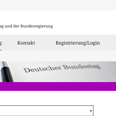
Direkt
zum
ag und der Bundesregierung
Inhalt
ausgewählt
g
Kontakt
Registrierung/Login