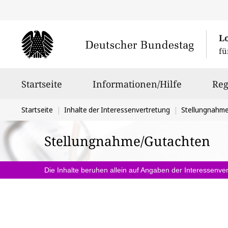
L
fü
Hauptnavigation
Startseite
Informationen/Hilfe
Reg
Sie
Startseite
Inhalte der Interessenvertretung
Stellungnahm
befinden
Stellungnahme/Gutachten
sich
hier:
Die Inhalte beruhen allein auf Angaben der Interessenver