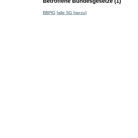
Betroffene Bundesgesetze (1)
BBPlG
[alle SG hierzu]