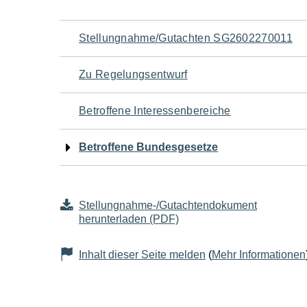
Navigation
Stellungnahme/Gutachten SG2602270011
für
Zu Regelungsentwurf
den
Betroffene Interessenbereiche
Seiteninhalt
Betroffene Bundesgesetze
Stellungnahme-/Gutachtendokument
herunterladen (PDF)
Inhalt dieser Seite melden
(
Mehr Informationen