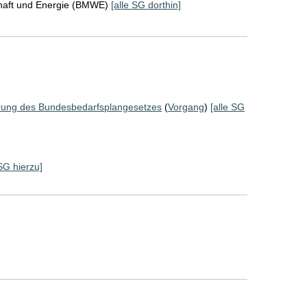
chaft und Energie (BMWE)
[alle SG dorthin]
erung des Bundesbedarfsplangesetzes
(
Vorgang
)
[alle SG
 SG hierzu]