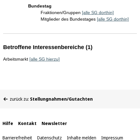
Bundestag
Fraktionen/Gruppen
[alle SG dorthin]
Mitglieder des Bundestages
[alle SG dorthin]
Betroffene Interessenbereiche (1)
Arbeitsmarkt
[alle SG hierzu]
Sie
zurück zu:
Stellungnahmen/Gutachten
befinden
sich
hier:
Interne
Hilfe
Kontakt
Newsletter
Links
Barrierefreiheit
Datenschutz
Inhalte melden
Impressum