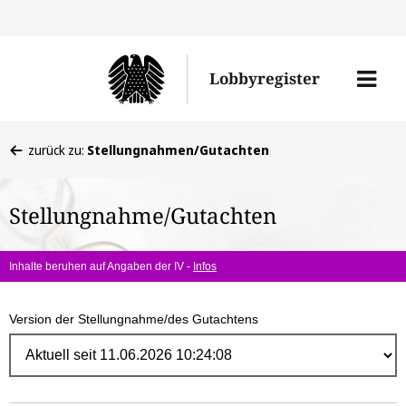
Direk
zum
Men
Lobbyregister
Inhal
öffne
Sie
zurück zu:
Stellungnahmen/Gutachten
befinden
sich
Stellungnahme/Gutachten
hier:
Inhalte beruhen auf Angaben der IV -
Infos
Version der Stellungnahme/des Gutachtens