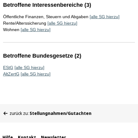
Betroffene Interessenbereiche (3)
Öffentliche Finanzen, Steuern und Abgaben
[alle SG hierzu]
Rente/Alterssicherung
[alle SG hierzu]
Wohnen
[alle SG hierzu]
Betroffene Bundesgesetze (2)
EStG
[alle SG hierzu]
AltZertG
[alle SG hierzu]
Sie
zurück zu:
Stellungnahmen/Gutachten
befinden
sich
hier:
Hilfe
Kontakt
Newsletter