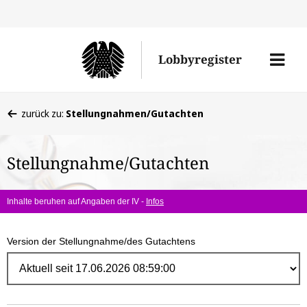
Direk
zum
Men
Lobbyregister
Inhal
öffne
Sie
zurück zu:
Stellungnahmen/Gutachten
befinden
sich
Stellungnahme/Gutachten
hier:
Inhalte beruhen auf Angaben der IV -
Infos
Version der Stellungnahme/des Gutachtens