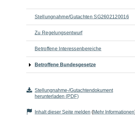
Navigation
Stellungnahme/Gutachten SG2602120016
für
Zu Regelungsentwurf
den
Betroffene Interessenbereiche
Seiteninhalt
Betroffene Bundesgesetze
Stellungnahme-/Gutachtendokument
herunterladen (PDF)
Inhalt dieser Seite melden
(
Mehr Informationen