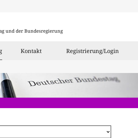
Direkt
zum
ag und der Bundesregierung
Inhalt
ausgewählt
g
Kontakt
Registrierung/Login