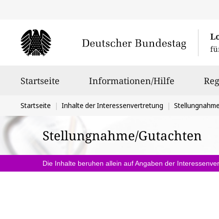
L
fü
Hauptnavigation
Startseite
Informationen/Hilfe
Reg
Sie
Startseite
Inhalte der Interessenvertretung
Stellungnahm
befinden
Stellungnahme/Gutachten
sich
hier:
Die Inhalte beruhen allein auf Angaben der Interessenver