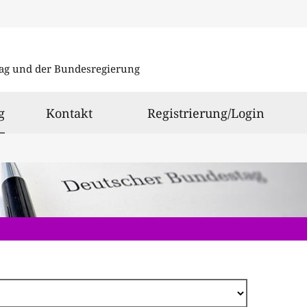
Direkt
zum
ag und der Bundesregierung
Inhalt
ausgewählt
g
Kontakt
Registrierung/Login