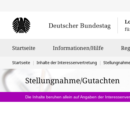
L
fü
Hauptnavigation
Startseite
Informationen/Hilfe
Reg
Sie
Startseite
Inhalte der Interessenvertretung
Stellungnahm
befinden
Stellungnahme/Gutachten
sich
hier:
Die Inhalte beruhen allein auf Angaben der Interessenver