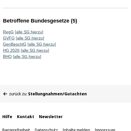
Betroffene Bundesgesetze (5)
RegG
[alle SG hierzu]
GVFG
[alle SG hierzu]
GenBeschlG
[alle SG hierzu]
HG 2026
[alle SG hierzu]
BHO
[alle SG hierzu]
Sie
zurück zu:
Stellungnahmen/Gutachten
befinden
sich
hier:
Interne
Hilfe
Kontakt
Newsletter
Links
Barrierefreiheit
Datenschutz
Inhalte melden
Impressum