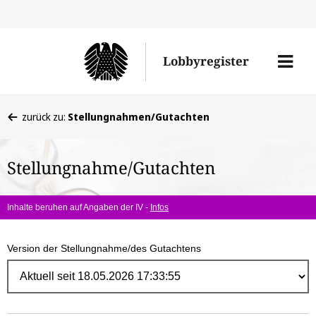
Direk
zum
Men
Lobbyregister
Inhal
öffne
Sie
zurück zu:
Stellungnahmen/Gutachten
befinden
sich
Stellungnahme/Gutachten
hier:
Inhalte beruhen auf Angaben der IV -
Infos
Version der Stellungnahme/des Gutachtens