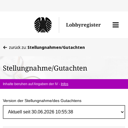
Direk
zum
Men
Lobbyregister
Inhal
öffne
Sie
zurück zu:
Stellungnahmen/Gutachten
befinden
sich
Stellungnahme/Gutachten
hier:
Inhalte beruhen auf Angaben der IV -
Infos
Version der Stellungnahme/des Gutachtens