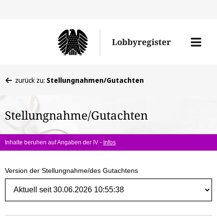
Direk
zum
Men
Lobbyregister
Inhal
öffne
Sie
zurück zu:
Stellungnahmen/Gutachten
befinden
sich
Stellungnahme/Gutachten
hier:
Inhalte beruhen auf Angaben der IV -
Infos
Version der Stellungnahme/des Gutachtens