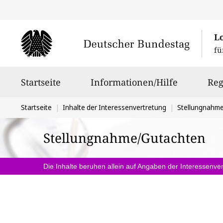
L
fü
Hauptnavigation
Startseite
Informationen/Hilfe
Reg
Sie
Startseite
Inhalte der Interessenvertretung
Stellungnahm
befinden
Stellungnahme/Gutachten
sich
hier:
Die Inhalte beruhen allein auf Angaben der Interessenver