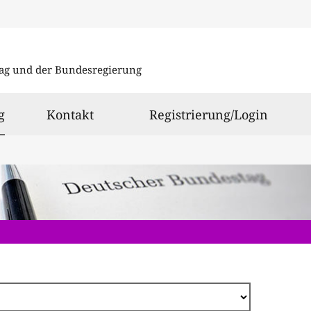
Direkt
zum
ag und der Bundesregierung
Inhalt
ausgewählt
g
Kontakt
Registrierung/Login