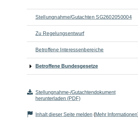
Navigation
Stellungnahme/Gutachten SG2602050004
für
Zu Regelungsentwurf
den
Betroffene Interessenbereiche
Seiteninhalt
Betroffene Bundesgesetze
Stellungnahme-/Gutachtendokument
herunterladen (PDF)
Inhalt dieser Seite melden
(
Mehr Informationen