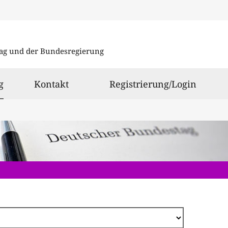
Direkt
zum
ag und der Bundesregierung
Inhalt
ausgewählt
g
Kontakt
Registrierung/Login