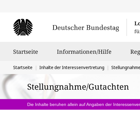
L
fü
Hauptnavigation
Startseite
Informationen/Hilfe
Reg
Sie
Startseite
Inhalte der Interessenvertretung
Stellungnahm
befinden
Stellungnahme/Gutachten
sich
hier:
Die Inhalte beruhen allein auf Angaben der Interessenver