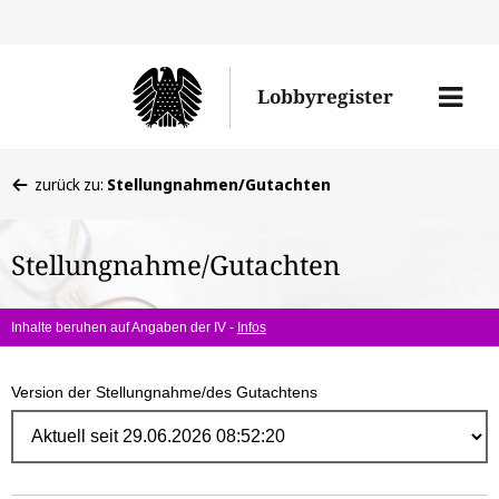
Direk
zum
Men
Lobbyregister
Inhal
öffne
Sie
zurück zu:
Stellungnahmen/Gutachten
befinden
sich
Stellungnahme/Gutachten
hier:
Inhalte beruhen auf Angaben der IV -
Infos
Version der Stellungnahme/des Gutachtens