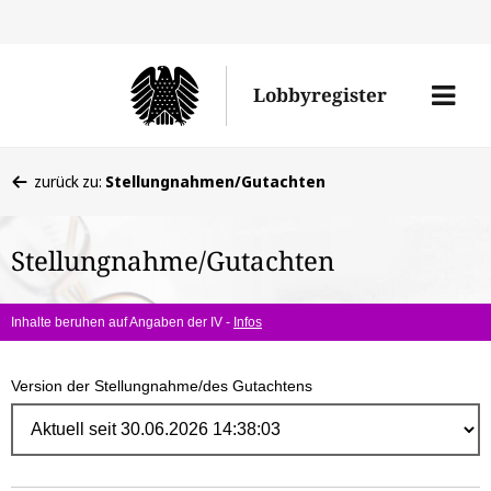
Direk
zum
Men
Lobbyregister
Inhal
öffne
Sie
zurück zu:
Stellungnahmen/Gutachten
befinden
sich
Stellungnahme/Gutachten
hier:
Inhalte beruhen auf Angaben der IV -
Infos
Version der Stellungnahme/des Gutachtens