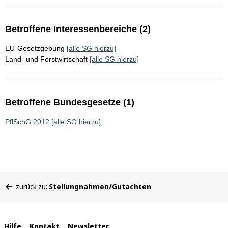
Betroffene Interessenbereiche (2)
EU-Gesetzgebung
[alle SG hierzu]
Land- und Forstwirtschaft
[alle SG hierzu]
Betroffene Bundesgesetze (1)
PflSchG 2012
[alle SG hierzu]
Sie
zurück zu:
Stellungnahmen/Gutachten
befinden
sich
hier:
Hilfe
Kontakt
Newsletter