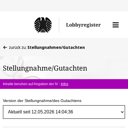
Direk
zum
Men
Lobbyregister
Inhal
öffne
Sie
zurück zu:
Stellungnahmen/Gutachten
befinden
sich
Stellungnahme/Gutachten
hier:
Inhalte beruhen auf Angaben der IV -
Infos
Version der Stellungnahme/des Gutachtens