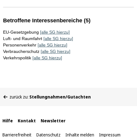
Betroffene Interessenbereiche (5)
EU-Gesetzgebung
[alle SG hierzu]
Luft- und Raumfahrt
[alle SG hierzu]
Personenverkehr
[alle SG hierzu]
Verbraucherschutz
[alle SG hierzu]
Verkehrspolitik
[alle SG hierzu]
Sie
zurück zu:
Stellungnahmen/Gutachten
befinden
sich
hier:
Interne
Hilfe
Kontakt
Newsletter
Links
Barrierefreiheit
Datenschutz
Inhalte melden
Impressum