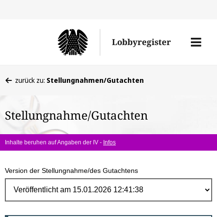
Direk
zum
Men
Lobbyregister
Inhal
öffne
Sie
zurück zu:
Stellungnahmen/Gutachten
befinden
sich
Stellungnahme/Gutachten
hier:
Inhalte beruhen auf Angaben der IV -
Infos
Version der Stellungnahme/des Gutachtens