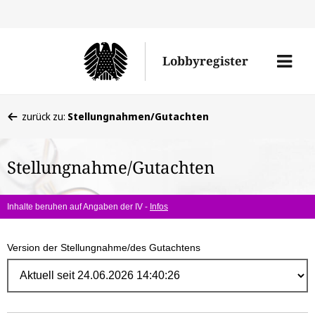
Direk
zum
Men
Lobbyregister
Inhal
öffne
Sie
zurück zu:
Stellungnahmen/Gutachten
befinden
sich
Stellungnahme/Gutachten
hier:
Inhalte beruhen auf Angaben der IV -
Infos
Version der Stellungnahme/des Gutachtens