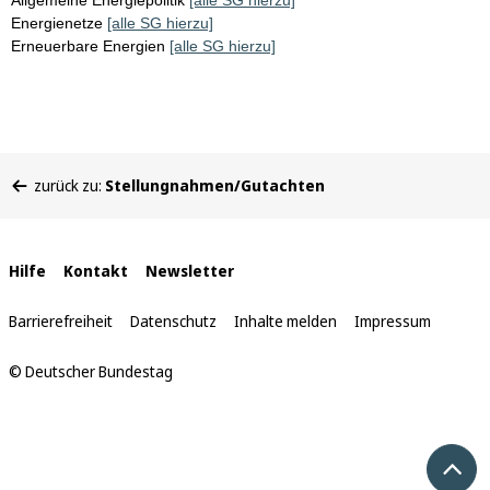
Allgemeine Energiepolitik
[alle SG hierzu]
Energienetze
[alle SG hierzu]
Erneuerbare Energien
[alle SG hierzu]
Sie
zurück zu:
Stellungnahmen/Gutachten
befinden
sich
hier:
Interne
Hilfe
Kontakt
Newsletter
Links
Barrierefreiheit
Datenschutz
Inhalte melden
Impressum
© Deutscher Bundestag
Nach