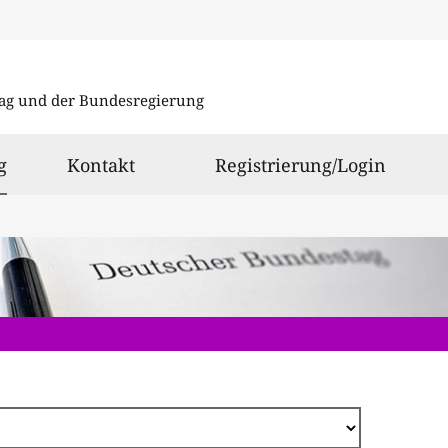
Direkt
zum
ag und der Bundesregierung
Inhalt
ausgewählt
g
Kontakt
Registrierung/Login