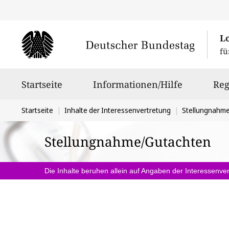
L
fü
Hauptnavigation
Startseite
Informationen/Hilfe
Reg
Sie
Startseite
Inhalte der Interessenvertretung
Stellungnahm
befinden
Stellungnahme/Gutachten
sich
hier:
Die Inhalte beruhen allein auf Angaben der Interessenver