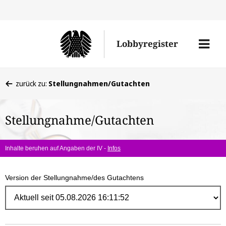
Direk
zum
Men
Lobbyregister
Inhal
öffne
Sie
zurück zu:
Stellungnahmen/Gutachten
befinden
sich
Stellungnahme/Gutachten
hier:
Inhalte beruhen auf Angaben der IV -
Infos
Version der Stellungnahme/des Gutachtens