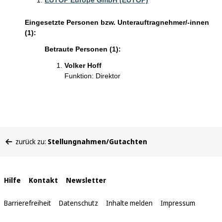
EUTOP Europe GmbH (EUTOP)
Eingesetzte Personen bzw. Unterauftragnehmer/-innen
(1):
Betraute Personen (1):
Volker Hoff
Funktion: Direktor
Sie
zurück zu:
Stellungnahmen/Gutachten
befinden
sich
hier:
Interne
Hilfe
Kontakt
Newsletter
Links
Barrierefreiheit
Datenschutz
Inhalte melden
Impressum