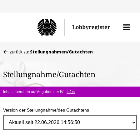
Direk
zum
Men
Lobbyregister
Inhal
öffne
Sie
zurück zu:
Stellungnahmen/Gutachten
befinden
sich
Stellungnahme/Gutachten
hier:
Inhalte beruhen auf Angaben der IV -
Infos
Version der Stellungnahme/des Gutachtens