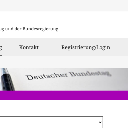
Direkt
zum
ag und der Bundesregierung
Inhalt
ausgewählt
g
Kontakt
Registrierung/Login