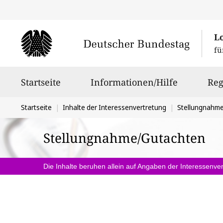
L
fü
Hauptnavigation
Startseite
Informationen/Hilfe
Reg
Sie
Startseite
Inhalte der Interessenvertretung
Stellungnahm
befinden
Stellungnahme/Gutachten
sich
hier:
Die Inhalte beruhen allein auf Angaben der Interessenver