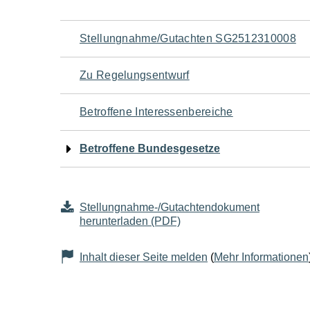
Navigation
Stellungnahme/Gutachten SG2512310008
für
Zu Regelungsentwurf
den
Betroffene Interessenbereiche
Seiteninhalt
Betroffene Bundesgesetze
Stellungnahme-/Gutachtendokument
herunterladen (PDF)
Inhalt dieser Seite melden
(
Mehr Informationen