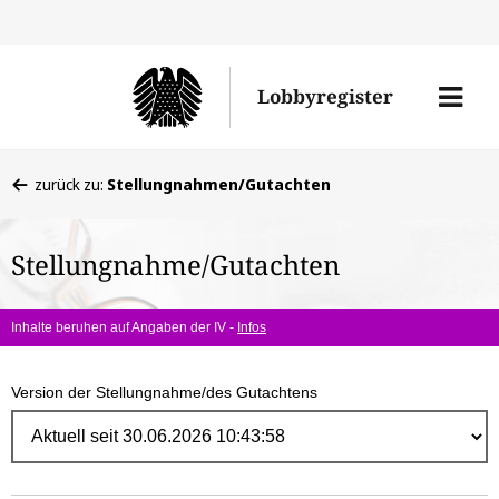
Direk
zum
Men
Lobbyregister
Inhal
öffne
Sie
zurück zu:
Stellungnahmen/Gutachten
befinden
sich
Stellungnahme/Gutachten
hier:
Inhalte beruhen auf Angaben der IV -
Infos
Version der Stellungnahme/des Gutachtens