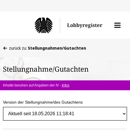
Direk
zum
Men
Lobbyregister
Inhal
öffne
Sie
zurück zu:
Stellungnahmen/Gutachten
befinden
sich
Stellungnahme/Gutachten
hier:
Inhalte beruhen auf Angaben der IV -
Infos
Version der Stellungnahme/des Gutachtens