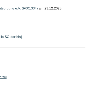
ntsorgung e.V. (R001334)
am 23.12.2025
alle SG dorthin]
]
erzu]