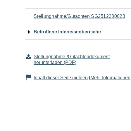
Navigation
Stellungnahme/Gutachten SG2512230023
für
Betroffene Interessenbereiche
den
Seiteninhalt
Stellungnahme-/Gutachtendokument
herunterladen (PDF)
Inhalt dieser Seite melden
(
Mehr Informationen