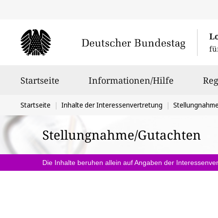
L
fü
Hauptnavigation
Startseite
Informationen/Hilfe
Reg
Sie
Startseite
Inhalte der Interessenvertretung
Stellungnahm
befinden
Stellungnahme/Gutachten
sich
hier:
Die Inhalte beruhen allein auf Angaben der Interessenver