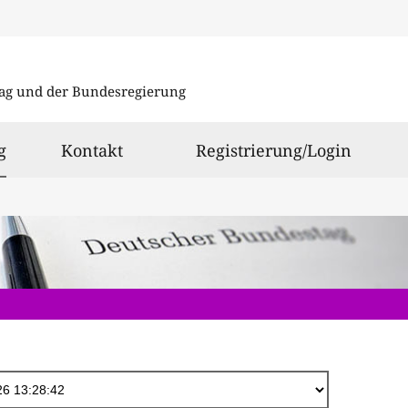
Direkt
zum
ag und der Bundesregierung
Inhalt
ausgewählt
g
Kontakt
Registrierung/Login