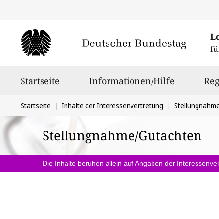
L
fü
Hauptnavigation
Startseite
Informationen/Hilfe
Reg
Sie
Startseite
Inhalte der Interessenvertretung
Stellungnahm
befinden
Stellungnahme/Gutachten
sich
hier:
Die Inhalte beruhen allein auf Angaben der Interessenver