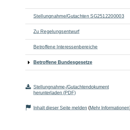
Navigation
Stellungnahme/Gutachten SG2512200003
für
Zu Regelungsentwurf
den
Betroffene Interessenbereiche
Seiteninhalt
Betroffene Bundesgesetze
Stellungnahme-/Gutachtendokument
herunterladen (PDF)
Inhalt dieser Seite melden
(
Mehr Informationen