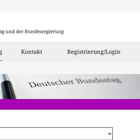
Direkt
zum
ag und der Bundesregierung
Inhalt
ausgewählt
g
Kontakt
Registrierung/Login