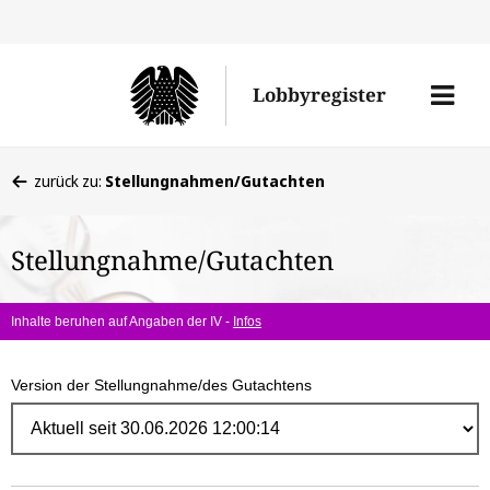
Direk
zum
Men
Lobbyregister
Inhal
öffne
Sie
zurück zu:
Stellungnahmen/Gutachten
befinden
sich
Stellungnahme/Gutachten
hier:
Inhalte beruhen auf Angaben der IV -
Infos
Version der Stellungnahme/des Gutachtens