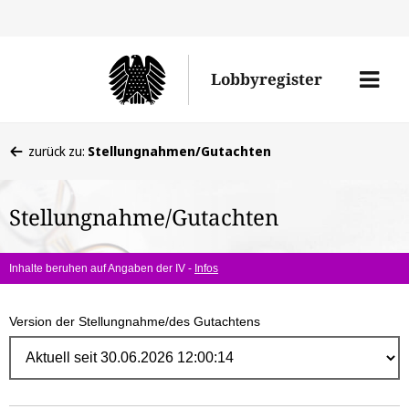
Direk
zum
Men
Lobbyregister
Inhal
öffne
Sie
zurück zu:
Stellungnahmen/Gutachten
befinden
sich
Stellungnahme/Gutachten
hier:
Inhalte beruhen auf Angaben der IV -
Infos
Version der Stellungnahme/des Gutachtens