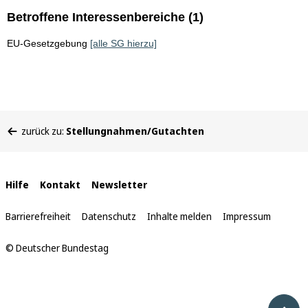
Betroffene Interessenbereiche (1)
EU-Gesetzgebung
[alle SG hierzu]
Sie
zurück zu:
Stellungnahmen/Gutachten
befinden
sich
hier:
Interne
Hilfe
Kontakt
Newsletter
Links
Barrierefreiheit
Datenschutz
Inhalte melden
Impressum
© Deutscher Bundestag