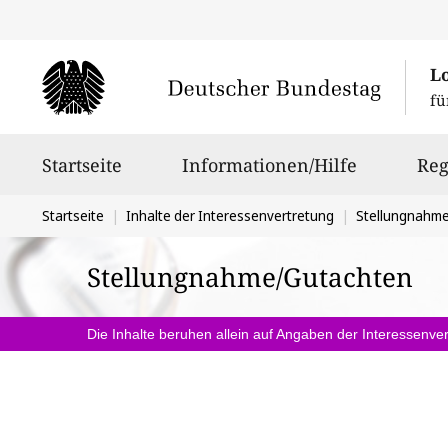
L
fü
Hauptnavigation
Startseite
Informationen/Hilfe
Reg
Sie
Startseite
Inhalte der Interessenvertretung
Stellungnahm
befinden
Stellungnahme/Gutachten
sich
hier:
Die Inhalte beruhen allein auf Angaben der Interessenver