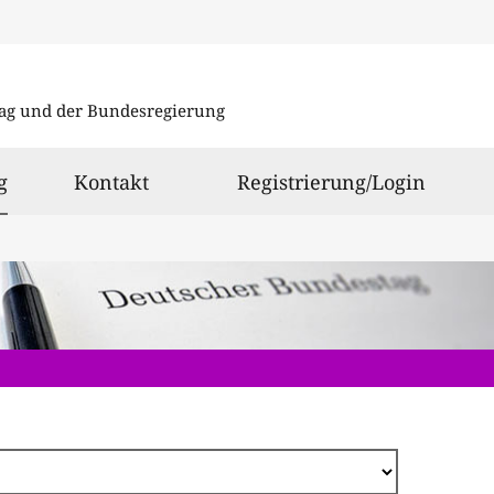
Direkt
zum
ag und der Bundesregierung
Inhalt
ausgewählt
g
Kontakt
Registrierung/Login