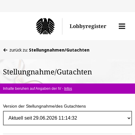
Direk
zum
Men
Lobbyregister
Inhal
öffne
Sie
zurück zu:
Stellungnahmen/Gutachten
befinden
sich
Stellungnahme/Gutachten
hier:
Inhalte beruhen auf Angaben der IV -
Infos
Version der Stellungnahme/des Gutachtens