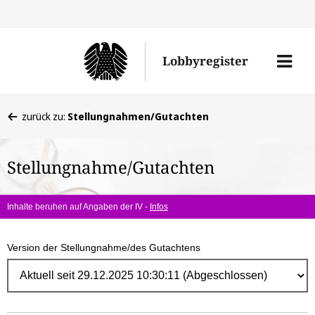
Direk
zum
Men
Lobbyregister
Inhal
öffne
Sie
zurück zu:
Stellungnahmen/Gutachten
befinden
sich
Stellungnahme/Gutachten
hier:
Inhalte beruhen auf Angaben der IV -
Infos
Version der Stellungnahme/des Gutachtens