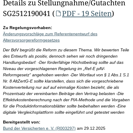
Details zu Stellungnahme/Gutachten
SG2512190041 (
PDF - 19 Seiten
)
Zu Regelungsvorhaben:
Änderungsvorschläge zum Referentenentwurf des
Altersvorsorgereformgesetzes
Der BdV begrüßt die Reform zu diesem Thema. Wir bewerten Teile
des Entwurfs als positiv, dennoch sehen wir noch dringenden
Handlungsbedarf: -Der förderfähige Höchstbeitrag sollte auf das
Niveau der vorgeschlagenen Regelung im „Ref-E pAV-
Reformgesetz“ angehoben werden -Der Wortlaut von § 1 Abs.1 S.1
Nr. 8 AltZertG-E sollte klarstellen, dass sich die vorgeschriebene
Kostenverteilung nur auf auf einmalige Kosten bezieht, die als
Prozentsatz der vereinbarten Beiträge den Vertrag belasten -Die
Effektivkostenberechnung nach der PIA-Methode und die Vorgaben
für die Produktinformationsblätter sollte beibehalten werden -Eine
digitale Vergleichsplattform sollte eingeführt und getestet werden
Bereitgestellt von:
Bund der Versicherten e. V. (R003297)
am 29.12.2025