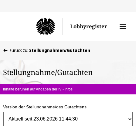
Direk
zum
Men
Lobbyregister
Inhal
öffne
Sie
zurück zu:
Stellungnahmen/Gutachten
befinden
sich
Stellungnahme/Gutachten
hier:
Inhalte beruhen auf Angaben der IV -
Infos
Version der Stellungnahme/des Gutachtens