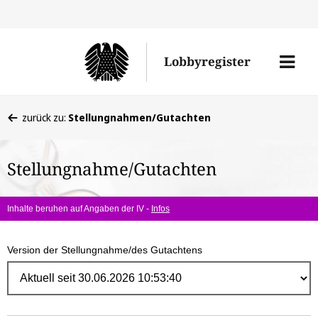
Direk
zum
Men
Lobbyregister
Inhal
öffne
Sie
zurück zu:
Stellungnahmen/Gutachten
befinden
sich
Stellungnahme/Gutachten
hier:
Inhalte beruhen auf Angaben der IV -
Infos
Version der Stellungnahme/des Gutachtens