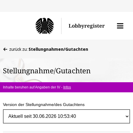
Direk
zum
Men
Lobbyregister
Inhal
öffne
Sie
zurück zu:
Stellungnahmen/Gutachten
befinden
sich
Stellungnahme/Gutachten
hier:
Inhalte beruhen auf Angaben der IV -
Infos
Version der Stellungnahme/des Gutachtens