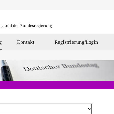
Direkt
zum
ag und der Bundesregierung
Inhalt
ausgewählt
g
Kontakt
Registrierung/Login