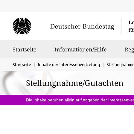
L
fü
Hauptnavigation
Startseite
Informationen/Hilfe
Reg
Sie
Startseite
Inhalte der Interessenvertretung
Stellungnahm
befinden
Stellungnahme/Gutachten
sich
hier:
Die Inhalte beruhen allein auf Angaben der Interessenver