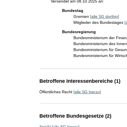
Versendet am 08.10.2025 an:
Bundestag
Gremien
[alle SG dorthin]
Mitglieder des Bundestages
[
Bundesregierung
Bundesministerium der Fina
Bundesministerium des Inner
Bundesministerium für Gesu
Bundesministerium für Wirts
Betroffene Interessenbereiche (1)
Öffentliches Recht
[alle SG hierzu]
Betroffene Bundesgesetze (2)
SpielV
[alle SG hierzu]