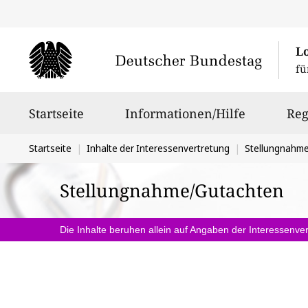
L
fü
Hauptnavigation
Startseite
Informationen/Hilfe
Reg
Sie
Startseite
Inhalte der Interessenvertretung
Stellungnahm
befinden
Stellungnahme/Gutachten
sich
hier:
Die Inhalte beruhen allein auf Angaben der Interessenver