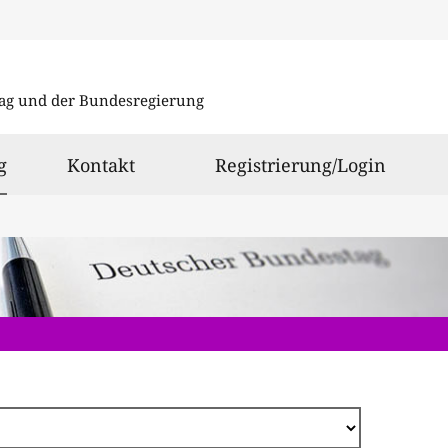
Direkt
zum
ag und der Bundesregierung
Inhalt
ausgewählt
g
Kontakt
Registrierung/Login