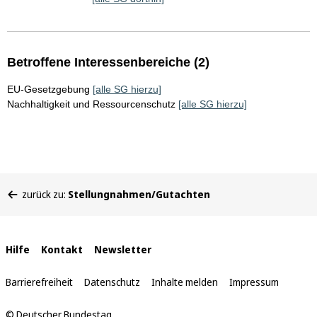
Betroffene Interessenbereiche (2)
EU-Gesetzgebung
[alle SG hierzu]
Nachhaltigkeit und Ressourcenschutz
[alle SG hierzu]
Sie
zurück zu:
Stellungnahmen/Gutachten
befinden
sich
hier:
Interne
Hilfe
Kontakt
Newsletter
Links
Barrierefreiheit
Datenschutz
Inhalte melden
Impressum
© Deutscher Bundestag