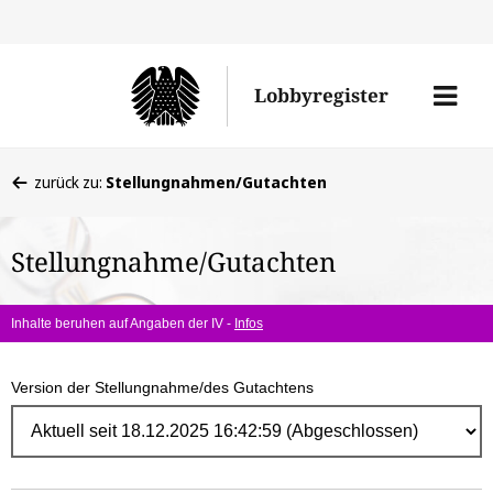
Direk
zum
Men
Lobbyregister
Inhal
öffne
Sie
zurück zu:
Stellungnahmen/Gutachten
befinden
sich
Stellungnahme/Gutachten
hier:
Inhalte beruhen auf Angaben der IV -
Infos
Version der Stellungnahme/des Gutachtens