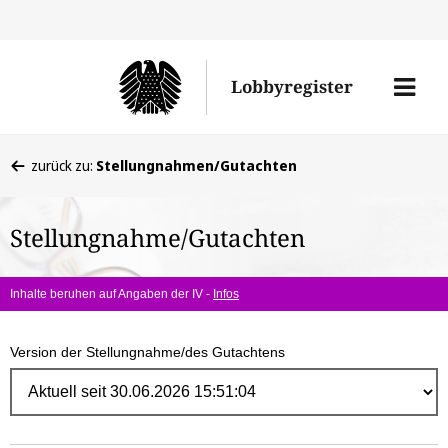
Direk
zum
Men
Lobbyregister
Inhal
öffne
Sie
zurück zu:
Stellungnahmen/Gutachten
befinden
sich
Stellungnahme/Gutachten
hier:
Inhalte beruhen auf Angaben der IV -
Infos
Version der Stellungnahme/des Gutachtens