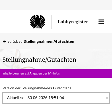
Direk
zum
Men
Lobbyregister
Inhal
öffne
Sie
zurück zu:
Stellungnahmen/Gutachten
befinden
sich
Stellungnahme/Gutachten
hier:
Inhalte beruhen auf Angaben der IV -
Infos
Version der Stellungnahme/des Gutachtens