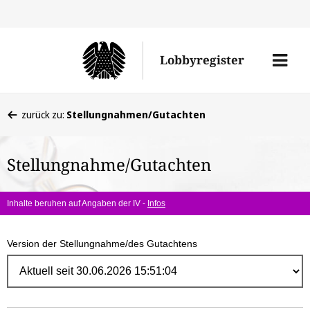
Direk
zum
Men
Lobbyregister
Inhal
öffne
Sie
zurück zu:
Stellungnahmen/Gutachten
befinden
sich
Stellungnahme/Gutachten
hier:
Inhalte beruhen auf Angaben der IV -
Infos
Version der Stellungnahme/des Gutachtens