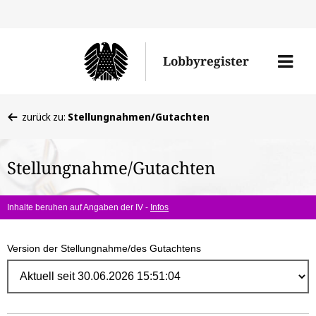
Direk
zum
Men
Lobbyregister
Inhal
öffne
Sie
zurück zu:
Stellungnahmen/Gutachten
befinden
sich
Stellungnahme/Gutachten
hier:
Inhalte beruhen auf Angaben der IV -
Infos
Version der Stellungnahme/des Gutachtens