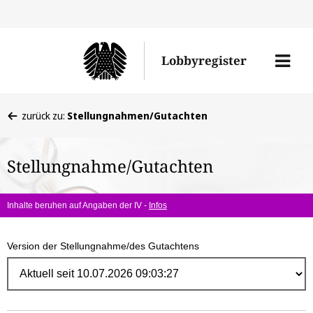
Direk
zum
Men
Lobbyregister
Inhal
öffne
Sie
zurück zu:
Stellungnahmen/Gutachten
befinden
sich
Stellungnahme/Gutachten
hier:
Inhalte beruhen auf Angaben der IV -
Infos
Version der Stellungnahme/des Gutachtens