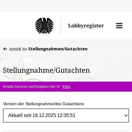
Direk
zum
Men
Lobbyregister
Inhal
öffne
Sie
zurück zu:
Stellungnahmen/Gutachten
befinden
sich
Stellungnahme/Gutachten
hier:
Inhalte beruhen auf Angaben der IV -
Infos
Version der Stellungnahme/des Gutachtens