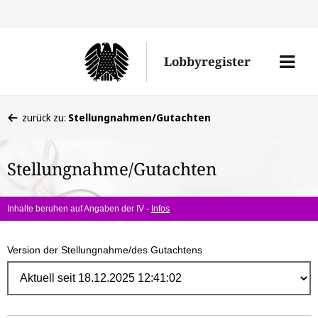
Direk
zum
Men
Lobbyregister
Inhal
öffne
Sie
zurück zu:
Stellungnahmen/Gutachten
befinden
sich
Stellungnahme/Gutachten
hier:
Inhalte beruhen auf Angaben der IV -
Infos
Version der Stellungnahme/des Gutachtens