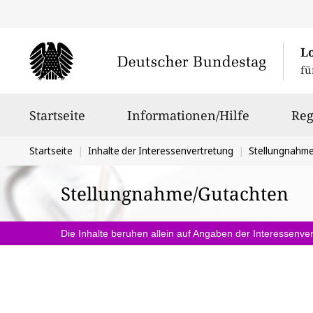
L
fü
Hauptnavigation
Startseite
Informationen/Hilfe
Reg
Sie
Startseite
Inhalte der Interessenvertretung
Stellungnahm
befinden
Stellungnahme/Gutachten
sich
hier:
Die Inhalte beruhen allein auf Angaben der Interessenver