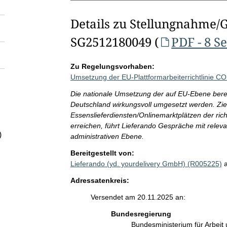
Details zu Stellungnahme/
SG2512180049 (
PDF - 8 S
Zu Regelungsvorhaben:
Umsetzung der EU-Plattformarbeiterrichtlinie C
Die nationale Umsetzung der auf EU-Ebene bereits
Deutschland wirkungsvoll umgesetzt werden. Ziel
Essenslieferdiensten/Onlinemarktplätzen der ric
erreichen, führt Lieferando Gespräche mit relev
)
administrativen Ebene.
Bereitgestellt von:
Lieferando (yd. yourdelivery GmbH) (R005225)
Adressatenkreis:
Versendet am 20.11.2025 an:
Bundesregierung
Bundesministerium für Arbeit