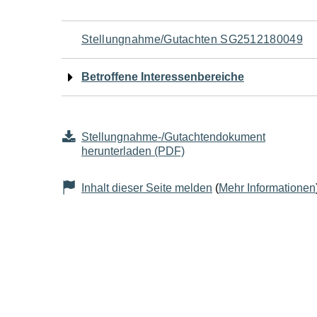
Navigation
Stellungnahme/Gutachten SG2512180049
für
Betroffene Interessenbereiche
den
Seiteninhalt
Stellungnahme-/Gutachtendokument
herunterladen (PDF)
Inhalt dieser Seite melden
(
Mehr Informationen