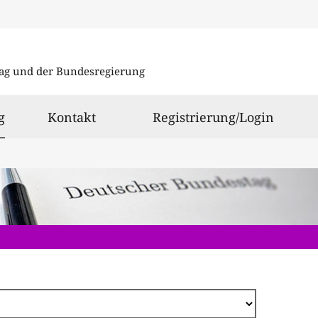
Direkt
zum
ag und der Bundesregierung
Inhalt
ausgewählt
g
Kontakt
Registrierung/Login