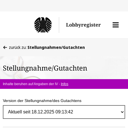
Direk
zum
Men
Lobbyregister
Inhal
öffne
Sie
zurück zu:
Stellungnahmen/Gutachten
befinden
sich
Stellungnahme/Gutachten
hier:
Inhalte beruhen auf Angaben der IV -
Infos
Version der Stellungnahme/des Gutachtens