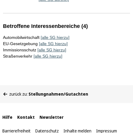
Betroffene Interessenbereiche (4)
Automobilwirtschaft
[alle SG hierzu]
EU-Gesetzgebung
[alle SG hierzu]
Immissionsschutz
[alle SG hierzu]
Straßenverkehr
[alle SG hierzu]
Sie
zurück zu:
Stellungnahmen/Gutachten
befinden
sich
hier:
Interne
Hilfe
Kontakt
Newsletter
Links
Barrierefreiheit
Datenschutz
Inhalte melden
Impressum