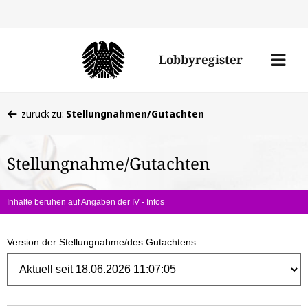
Direk
zum
Men
Lobbyregister
Inhal
öffne
Sie
zurück zu:
Stellungnahmen/Gutachten
befinden
sich
Stellungnahme/Gutachten
hier:
Inhalte beruhen auf Angaben der IV -
Infos
Version der Stellungnahme/des Gutachtens