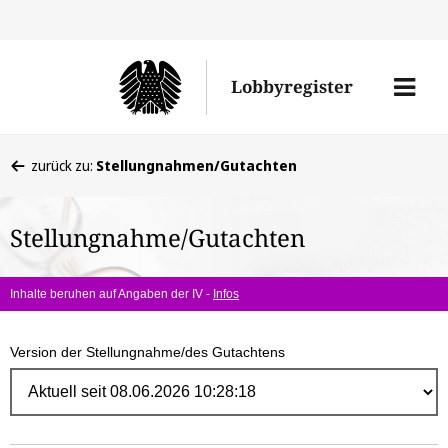
Direk
zum
Men
Lobbyregister
Inhal
öffne
Sie
zurück zu:
Stellungnahmen/Gutachten
befinden
sich
Stellungnahme/Gutachten
hier:
Inhalte beruhen auf Angaben der IV -
Infos
Version der Stellungnahme/des Gutachtens