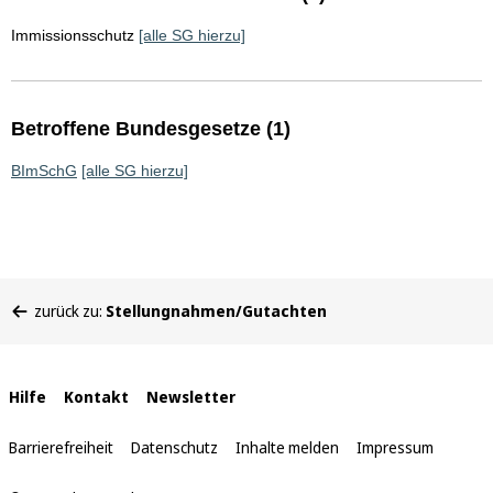
Immissionsschutz
[alle SG hierzu]
Betroffene Bundesgesetze (1)
BImSchG
[alle SG hierzu]
Sie
zurück zu:
Stellungnahmen/Gutachten
befinden
sich
hier:
Interne
Hilfe
Kontakt
Newsletter
Links
Barrierefreiheit
Datenschutz
Inhalte melden
Impressum