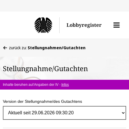
Direk
zum
Men
Lobbyregister
Inhal
öffne
Sie
zurück zu:
Stellungnahmen/Gutachten
befinden
sich
Stellungnahme/Gutachten
hier:
Inhalte beruhen auf Angaben der IV -
Infos
Version der Stellungnahme/des Gutachtens