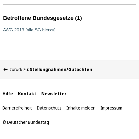
Betroffene Bundesgesetze (1)
AWG 2013
[alle SG hierzu]
Sie
zurück zu:
Stellungnahmen/Gutachten
befinden
sich
hier:
Interne
Hilfe
Kontakt
Newsletter
Links
Barrierefreiheit
Datenschutz
Inhalte melden
Impressum
© Deutscher Bundestag