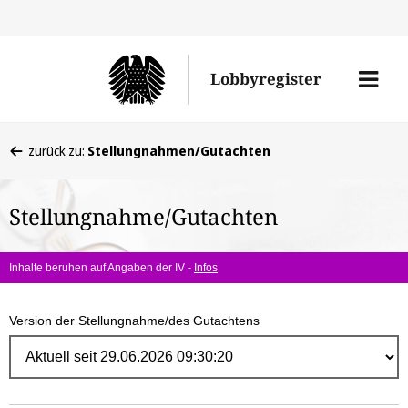
Direk
zum
Men
Lobbyregister
Inhal
öffne
Sie
zurück zu:
Stellungnahmen/Gutachten
befinden
sich
Stellungnahme/Gutachten
hier:
Inhalte beruhen auf Angaben der IV -
Infos
Version der Stellungnahme/des Gutachtens