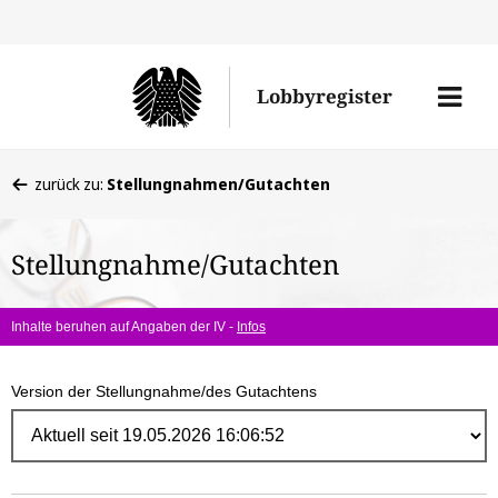
Direk
zum
Men
Lobbyregister
Inhal
öffne
Sie
zurück zu:
Stellungnahmen/Gutachten
befinden
sich
Stellungnahme/Gutachten
hier:
Inhalte beruhen auf Angaben der IV -
Infos
Version der Stellungnahme/des Gutachtens