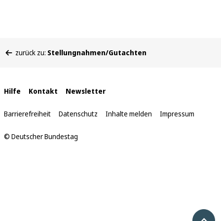
Sie
zurück zu:
Stellungnahmen/Gutachten
befinden
sich
hier:
Interne
Hilfe
Kontakt
Newsletter
Links
Barrierefreiheit
Datenschutz
Inhalte melden
Impressum
© Deutscher Bundestag
Nach