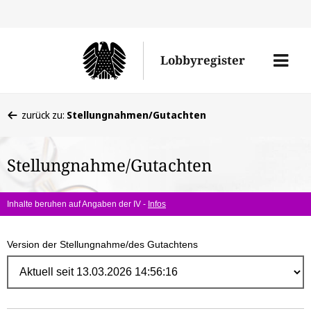
Direk
zum
Men
Lobbyregister
Inhal
öffne
Sie
zurück zu:
Stellungnahmen/Gutachten
befinden
sich
Stellungnahme/Gutachten
hier:
Inhalte beruhen auf Angaben der IV -
Infos
Version der Stellungnahme/des Gutachtens